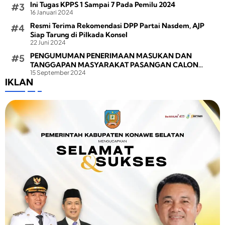
Ini Tugas KPPS 1 Sampai 7 Pada Pemilu 2024
16 Januari 2024
Resmi Terima Rekomendasi DPP Partai Nasdem, AJP
Siap Tarung di Pilkada Konsel
22 Juni 2024
PENGUMUMAN PENERIMAAN MASUKAN DAN
TANGGAPAN MASYARAKAT PASANGAN CALON
15 September 2024
BUPATI DAN WAKIL BUPATI PADA PEMILIHAN BUPATI
IKLAN
DAN WAKIL BUPATI KONAWE SELATAN TAHUN 2024