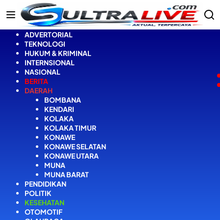
Langsung
ke
konten
ADVERTORIAL
TEKNOLOGI
HUKUM & KRIMINAL
INTERNSIONAL
NASIONAL
BERITA
DAERAH
BOMBANA
KENDARI
KOLAKA
KOLAKA TIMUR
KONAWE
KONAWE SELATAN
KONAWE UTARA
MUNA
MUNA BARAT
PENDIDIKAN
POLITIK
KESEHATAN
OTOMOTIF