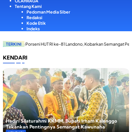
OLAHRAGA
Tentang Kami
Pedoman Media Siber
Redaksi
Kode Etik
Indeks
rseni HUT RI ke-81 Landono, Kobarkan Semangat Perjuangan dan Te
TERKINI
KENDARI
Hadiri Silaturahmi KKMM, Bupati Irham Kalenggo
Tekankan Pentingnya Semangat Kawunaha