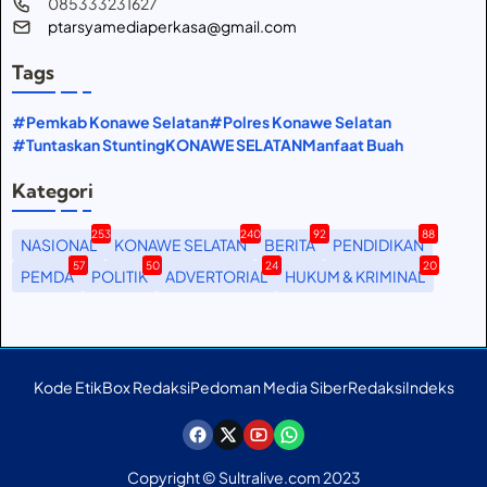
085333231627
ptarsyamediaperkasa@gmail.com
Tags
#Pemkab Konawe Selatan
#Polres Konawe Selatan
#Tuntaskan Stunting
KONAWE SELATAN
Manfaat Buah
Kategori
253
240
92
88
NASIONAL
KONAWE SELATAN
BERITA
PENDIDIKAN
57
50
24
20
PEMDA
POLITIK
ADVERTORIAL
HUKUM & KRIMINAL
Kode Etik
Box Redaksi
Pedoman Media Siber
Redaksi
Indeks
Copyright © Sultralive.com 2023