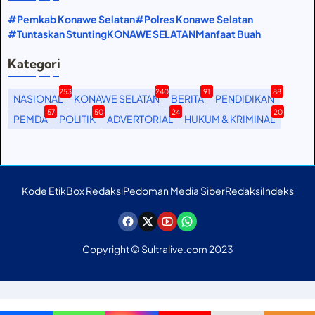
#Pemkab Konawe Selatan
#Polres Konawe Selatan
#Tuntaskan Stunting
KONAWE SELATAN
Manfaat Buah
Kategori
253
240
91
88
NASIONAL
KONAWE SELATAN
BERITA
PENDIDIKAN
57
50
24
20
PEMDA
POLITIK
ADVERTORIAL
HUKUM & KRIMINAL
Kode Etik
Box Redaksi
Pedoman Media Siber
Redaksi
Indeks
Copyright © Sultralive.com 2023