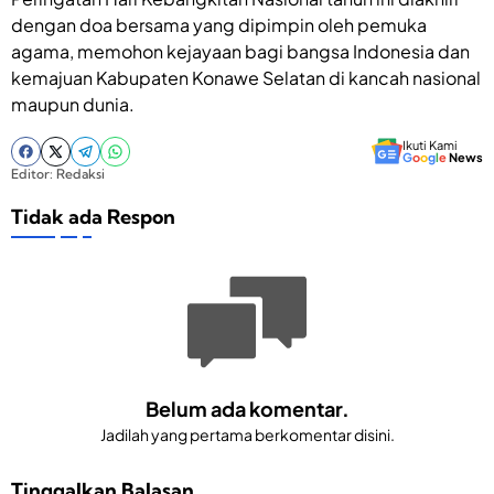
dengan doa bersama yang dipimpin oleh pemuka
agama, memohon kejayaan bagi bangsa Indonesia dan
kemajuan Kabupaten Konawe Selatan di kancah nasional
maupun dunia.
Ikuti Kami
G
o
o
g
l
e
News
Editor: Redaksi
Tidak ada Respon
Belum ada komentar.
Jadilah yang pertama berkomentar disini.
Tinggalkan Balasan