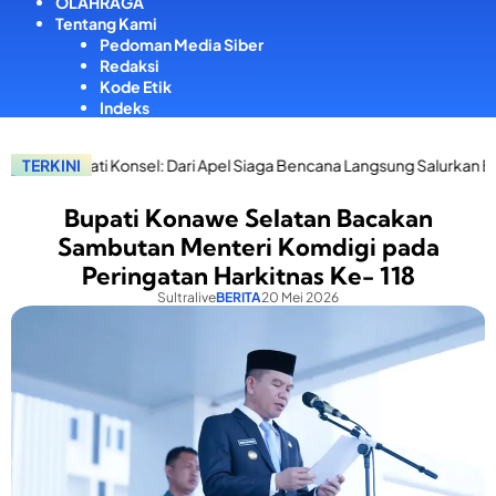
OLAHRAGA
Tentang Kami
Pedoman Media Siber
Redaksi
Kode Etik
Indeks
nsel: Dari Apel Siaga Bencana Langsung Salurkan Bantuan Korban Keb
TERKINI
Bupati Konawe Selatan Bacakan
Sambutan Menteri Komdigi pada
Peringatan Harkitnas Ke- 118
Sultralive
BERITA
20 Mei 2026