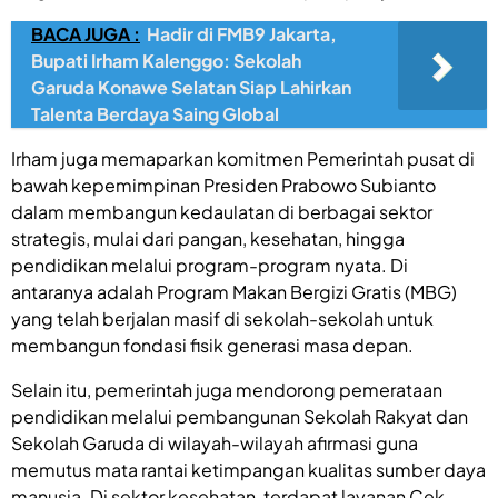
BACA JUGA :
Hadir di FMB9 Jakarta,
Bupati Irham Kalenggo: Sekolah
Garuda Konawe Selatan Siap Lahirkan
Talenta Berdaya Saing Global
Irham juga memaparkan komitmen Pemerintah pusat di
bawah kepemimpinan Presiden Prabowo Subianto
dalam membangun kedaulatan di berbagai sektor
strategis, mulai dari pangan, kesehatan, hingga
pendidikan melalui program-program nyata. Di
antaranya adalah Program Makan Bergizi Gratis (MBG)
yang telah berjalan masif di sekolah-sekolah untuk
membangun fondasi fisik generasi masa depan.
Selain itu, pemerintah juga mendorong pemerataan
pendidikan melalui pembangunan Sekolah Rakyat dan
Sekolah Garuda di wilayah-wilayah afirmasi guna
memutus mata rantai ketimpangan kualitas sumber daya
manusia. Di sektor kesehatan, terdapat layanan Cek