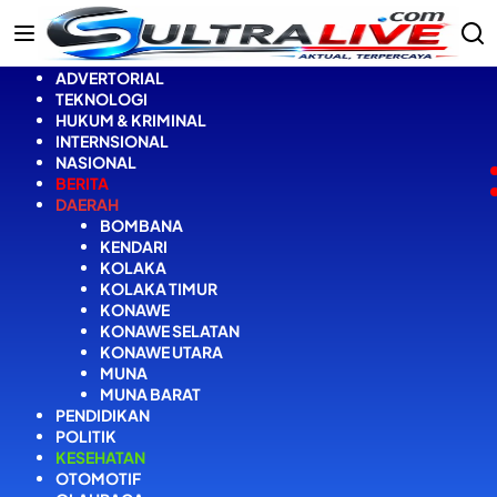
Langsung
ke
konten
ADVERTORIAL
TEKNOLOGI
HUKUM & KRIMINAL
INTERNSIONAL
NASIONAL
BERITA
DAERAH
BOMBANA
KENDARI
KOLAKA
KOLAKA TIMUR
KONAWE
KONAWE SELATAN
KONAWE UTARA
MUNA
MUNA BARAT
PENDIDIKAN
POLITIK
KESEHATAN
OTOMOTIF