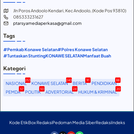
Jln Poros Andoolo Kendari, Kec Andoolo, (Kode Pos 93810)
085333231627
ptarsyamediaperkasa@gmail.com
Tags
#Pemkab Konawe Selatan
#Polres Konawe Selatan
#Tuntaskan Stunting
KONAWE SELATAN
Manfaat Buah
Kategori
253
240
91
88
NASIONAL
KONAWE SELATAN
BERITA
PENDIDIKAN
57
50
24
20
PEMDA
POLITIK
ADVERTORIAL
HUKUM & KRIMINAL
Kode Etik
Box Redaksi
Pedoman Media Siber
Redaksi
Indeks