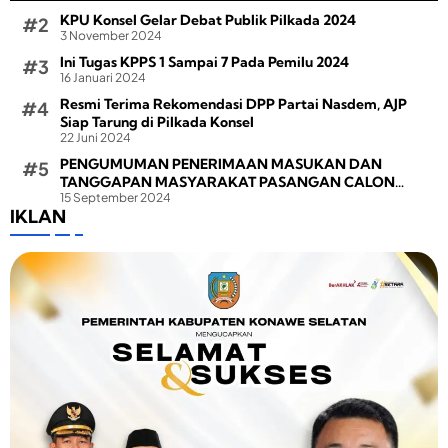
KPU Konsel Gelar Debat Publik Pilkada 2024
3 November 2024
Ini Tugas KPPS 1 Sampai 7 Pada Pemilu 2024
16 Januari 2024
Resmi Terima Rekomendasi DPP Partai Nasdem, AJP
Siap Tarung di Pilkada Konsel
22 Juni 2024
PENGUMUMAN PENERIMAAN MASUKAN DAN
TANGGAPAN MASYARAKAT PASANGAN CALON
15 September 2024
BUPATI DAN WAKIL BUPATI PADA PEMILIHAN BUPATI
IKLAN
DAN WAKIL BUPATI KONAWE SELATAN TAHUN 2024