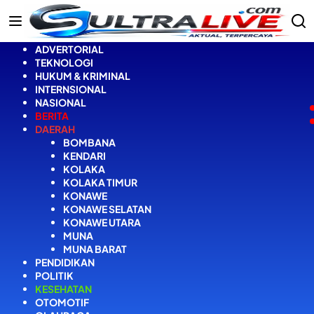
Langsung
ke
konten
ADVERTORIAL
TEKNOLOGI
HUKUM & KRIMINAL
INTERNSIONAL
NASIONAL
BERITA
DAERAH
BOMBANA
KENDARI
KOLAKA
KOLAKA TIMUR
KONAWE
KONAWE SELATAN
KONAWE UTARA
MUNA
MUNA BARAT
PENDIDIKAN
POLITIK
KESEHATAN
OTOMOTIF