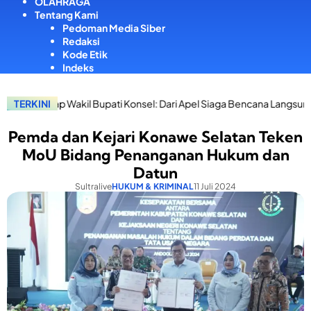
OLAHRAGA
Tentang Kami
Pedoman Media Siber
Redaksi
Kode Etik
Indeks
kil Bupati Konsel: Dari Apel Siaga Bencana Langsung Salurkan Bantu
TERKINI
Pemda dan Kejari Konawe Selatan Teken
MoU Bidang Penanganan Hukum dan
Datun
Sultralive
HUKUM & KRIMINAL
11 Juli 2024