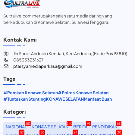
Sultralive.com merupakan salah satu media daring yang
berkedudukan di Konawe Selatan, Sulawesi Tenggara.
Kontak Kami
Jln Poros Andoolo Kendari, Kec Andoolo, (Kode Pos 93810)
085333231627
ptarsyamediaperkasa@gmail.com
Tags
#Pemkab Konawe Selatan
#Polres Konawe Selatan
#Tuntaskan Stunting
KONAWE SELATAN
Manfaat Buah
Kategori
253
240
91
88
NASIONAL
KONAWE SELATAN
BERITA
PENDIDIKAN
57
50
24
20