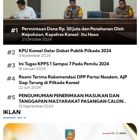
Permintaan Dana Rp. 50 Juta dan Penahanan Oleh
Kepolisian, Kapolres Konsel : Itu Hoax
21 Oktober 2024
KPU Konsel Gelar Debat Publik Pilkada 2024
3 November 2024
Ini Tugas KPPS 1 Sampai 7 Pada Pemilu 2024
16 Januari 2024
Resmi Terima Rekomendasi DPP Partai Nasdem, AJP
Siap Tarung di Pilkada Konsel
22 Juni 2024
PENGUMUMAN PENERIMAAN MASUKAN DAN
TANGGAPAN MASYARAKAT PASANGAN CALON
15 September 2024
BUPATI DAN WAKIL BUPATI PADA PEMILIHAN BUPATI
IKLAN
DAN WAKIL BUPATI KONAWE SELATAN TAHUN 2024