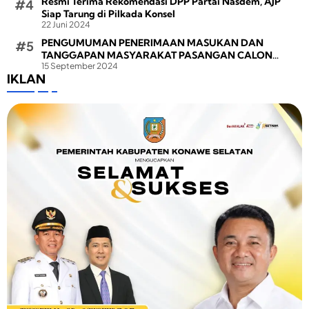
Resmi Terima Rekomendasi DPP Partai Nasdem, AJP
Siap Tarung di Pilkada Konsel
22 Juni 2024
PENGUMUMAN PENERIMAAN MASUKAN DAN
TANGGAPAN MASYARAKAT PASANGAN CALON
15 September 2024
BUPATI DAN WAKIL BUPATI PADA PEMILIHAN BUPATI
IKLAN
DAN WAKIL BUPATI KONAWE SELATAN TAHUN 2024