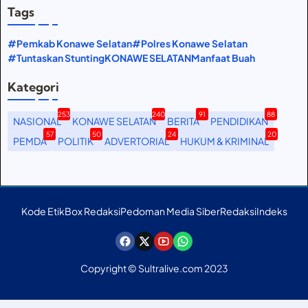
Tags
#Pemkab Konawe Selatan
#Polres Konawe Selatan
#Tuntaskan Stunting
KONAWE SELATAN
Manfaat Buah
Kategori
253
240
91
88
NASIONAL
KONAWE SELATAN
BERITA
PENDIDIKAN
57
50
24
20
PEMDA
POLITIK
ADVERTORIAL
HUKUM & KRIMINAL
Kode Etik
Box Redaksi
Pedoman Media Siber
Redaksi
Indeks
Copyright © Sultralive.com 2023