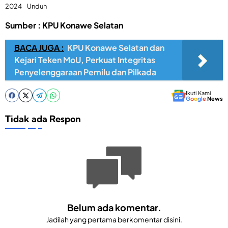
2024
Unduh
Sumber : KPU Konawe Selatan
BACA JUGA :
KPU Konawe Selatan dan
Kejari Teken MoU, Perkuat Integritas
Penyelenggaraan Pemilu dan Pilkada
Ikuti Kami
G
o
o
g
l
e
News
Tidak ada Respon
Belum ada komentar.
Jadilah yang pertama berkomentar disini.