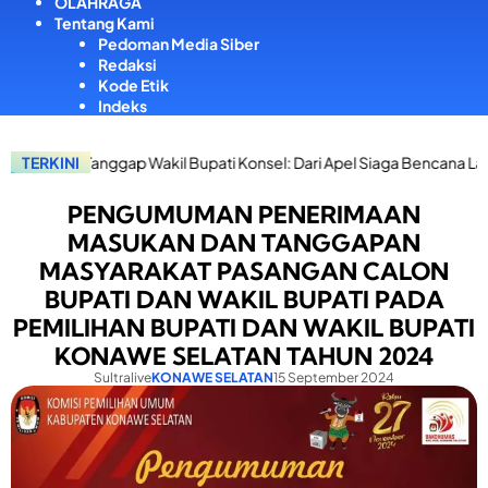
OLAHRAGA
Tentang Kami
Pedoman Media Siber
Redaksi
Kode Etik
Indeks
ggap Wakil Bupati Konsel: Dari Apel Siaga Bencana Langsung Salurka
TERKINI
PENGUMUMAN PENERIMAAN
MASUKAN DAN TANGGAPAN
MASYARAKAT PASANGAN CALON
BUPATI DAN WAKIL BUPATI PADA
PEMILIHAN BUPATI DAN WAKIL BUPATI
KONAWE SELATAN TAHUN 2024
Sultralive
KONAWE SELATAN
15 September 2024