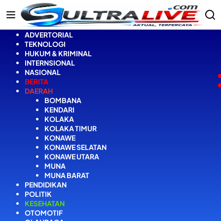
Langsung
ke
konten
ADVERTORIAL
TEKNOLOGI
HUKUM & KRIMINAL
INTERNSIONAL
NASIONAL
BERITA
DAERAH
BOMBANA
KENDARI
KOLAKA
KOLAKA TIMUR
KONAWE
KONAWE SELATAN
KONAWE UTARA
MUNA
MUNA BARAT
PENDIDIKAN
POLITIK
KESEHATAN
OTOMOTIF