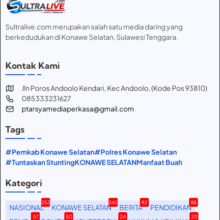
Sultralive.com merupakan salah satu media daring yang
berkedudukan di Konawe Selatan, Sulawesi Tenggara.
Kontak Kami
Jln Poros Andoolo Kendari, Kec Andoolo, (Kode Pos 93810)
085333231627
ptarsyamediaperkasa@gmail.com
Tags
#Pemkab Konawe Selatan
#Polres Konawe Selatan
#Tuntaskan Stunting
KONAWE SELATAN
Manfaat Buah
Kategori
253
240
92
88
NASIONAL
KONAWE SELATAN
BERITA
PENDIDIKAN
57
50
24
20