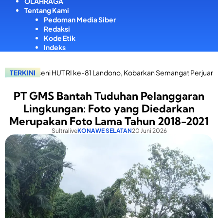
OLAHRAGA
Tentang Kami
Pedoman Media Siber
Redaksi
Kode Etik
Indeks
i HUT RI ke-81 Landono, Kobarkan Semangat Perjuangan dan Tekank
TERKINI
PT GMS Bantah Tuduhan Pelanggaran
Lingkungan: Foto yang Diedarkan
Merupakan Foto Lama Tahun 2018-2021
Sultralive
KONAWE SELATAN
20 Juni 2026