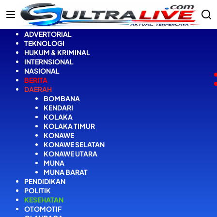
Langsung
ke
konten
ADVERTORIAL
TEKNOLOGI
HUKUM & KRIMINAL
INTERNSIONAL
NASIONAL
BERITA
DAERAH
BOMBANA
KENDARI
KOLAKA
KOLAKA TIMUR
KONAWE
KONAWE SELATAN
KONAWE UTARA
MUNA
MUNA BARAT
PENDIDIKAN
POLITIK
KESEHATAN
OTOMOTIF