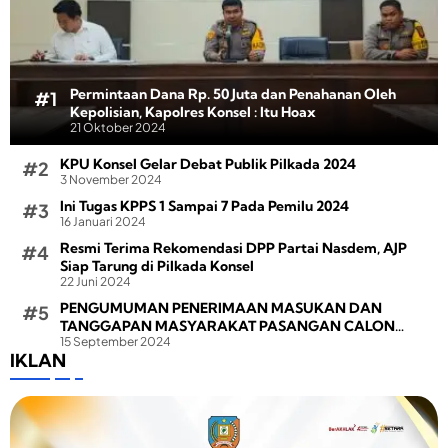
Permintaan Dana Rp. 50 Juta dan Penahanan Oleh
Kepolisian, Kapolres Konsel : Itu Hoax
21 Oktober 2024
KPU Konsel Gelar Debat Publik Pilkada 2024
3 November 2024
Ini Tugas KPPS 1 Sampai 7 Pada Pemilu 2024
16 Januari 2024
Resmi Terima Rekomendasi DPP Partai Nasdem, AJP
Siap Tarung di Pilkada Konsel
22 Juni 2024
PENGUMUMAN PENERIMAAN MASUKAN DAN
TANGGAPAN MASYARAKAT PASANGAN CALON
15 September 2024
BUPATI DAN WAKIL BUPATI PADA PEMILIHAN BUPATI
IKLAN
DAN WAKIL BUPATI KONAWE SELATAN TAHUN 2024