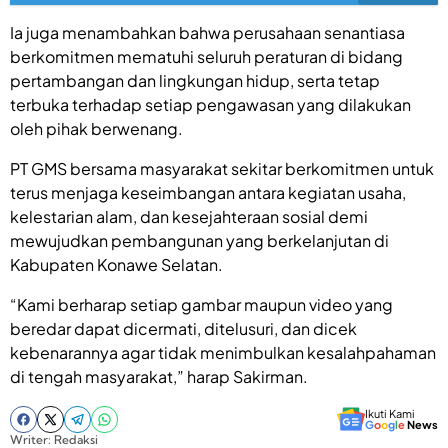
Ia juga menambahkan bahwa perusahaan senantiasa
berkomitmen mematuhi seluruh peraturan di bidang
pertambangan dan lingkungan hidup, serta tetap
terbuka terhadap setiap pengawasan yang dilakukan
oleh pihak berwenang.
PT GMS bersama masyarakat sekitar berkomitmen untuk
terus menjaga keseimbangan antara kegiatan usaha,
kelestarian alam, dan kesejahteraan sosial demi
mewujudkan pembangunan yang berkelanjutan di
Kabupaten Konawe Selatan.
“Kami berharap setiap gambar maupun video yang
beredar dapat dicermati, ditelusuri, dan dicek
kebenarannya agar tidak menimbulkan kesalahpahaman
di tengah masyarakat,” harap Sakirman.
Ikuti Kami
G
o
o
g
l
e
News
Writer: Redaksi