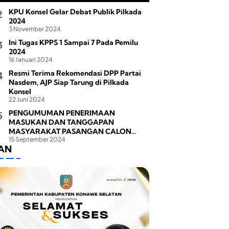
KPU Konsel Gelar Debat Publik Pilkada
2024
3 November 2024
Ini Tugas KPPS 1 Sampai 7 Pada Pemilu
2024
16 Januari 2024
Resmi Terima Rekomendasi DPP Partai
Nasdem, AJP Siap Tarung di Pilkada
Konsel
22 Juni 2024
PENGUMUMAN PENERIMAAN
MASUKAN DAN TANGGAPAN
MASYARAKAT PASANGAN CALON
15 September 2024
BUPATI DAN WAKIL BUPATI PADA
LAN
PEMILIHAN BUPATI DAN WAKIL BUPATI
KONAWE SELATAN TAHUN 2024