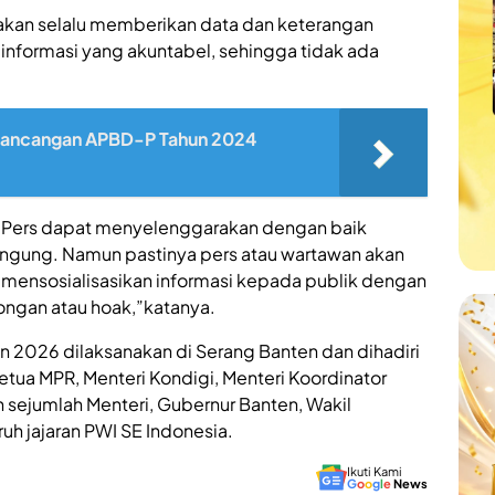
 akan selalu memberikan data dan keterangan
informasi yang akuntabel, sehingga tidak ada
 Rancangan APBD-P Tahun 2024
ini Pers dapat menyelenggarakan dengan baik
bingung. Namun pastinya pers atau wartawan akan
 mensosialisasikan informasi kepada publik dengan
ongan atau hoak,”katanya.
un 2026 dilaksanakan di Serang Banten dan dihadiri
tua MPR, Menteri Kondigi, Menteri Koordinator
sejumlah Menteri, Gubernur Banten, Wakil
h jajaran PWI SE Indonesia.
Ikuti Kami
G
o
o
g
l
e
News