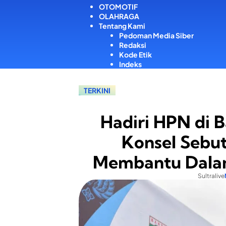
OTOMOTIF
OLAHRAGA
Tentang Kami
Pedoman Media Siber
Redaksi
Kode Etik
Indeks
TERKINI
Hadiri HPN di 
Konsel Sebut
Membantu Dala
Sultralive