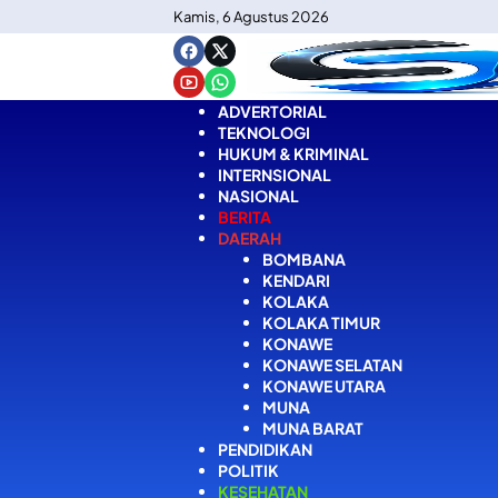
Langsung
Kamis, 6 Agustus 2026
ke
konten
ADVERTORIAL
TEKNOLOGI
HUKUM & KRIMINAL
INTERNSIONAL
NASIONAL
BERITA
DAERAH
BOMBANA
KENDARI
KOLAKA
KOLAKA TIMUR
KONAWE
KONAWE SELATAN
KONAWE UTARA
MUNA
MUNA BARAT
PENDIDIKAN
POLITIK
KESEHATAN