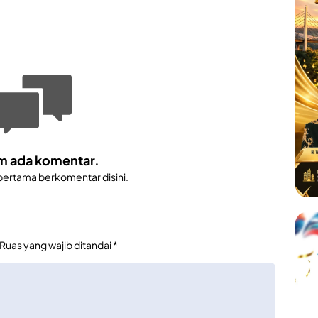
m ada komentar.
 pertama berkomentar disini.
Ruas yang wajib ditandai
*