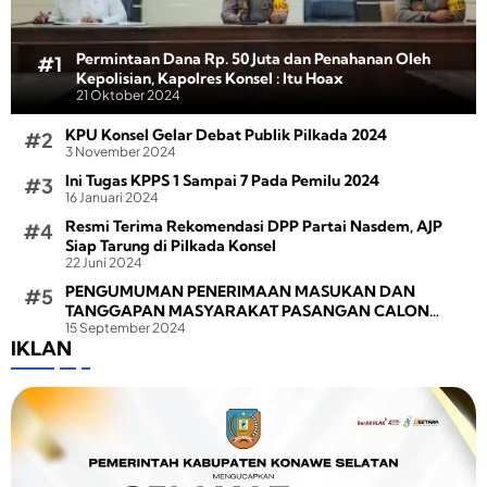
Permintaan Dana Rp. 50 Juta dan Penahanan Oleh
Kepolisian, Kapolres Konsel : Itu Hoax
21 Oktober 2024
KPU Konsel Gelar Debat Publik Pilkada 2024
3 November 2024
Ini Tugas KPPS 1 Sampai 7 Pada Pemilu 2024
16 Januari 2024
Resmi Terima Rekomendasi DPP Partai Nasdem, AJP
Siap Tarung di Pilkada Konsel
22 Juni 2024
PENGUMUMAN PENERIMAAN MASUKAN DAN
TANGGAPAN MASYARAKAT PASANGAN CALON
15 September 2024
BUPATI DAN WAKIL BUPATI PADA PEMILIHAN BUPATI
IKLAN
DAN WAKIL BUPATI KONAWE SELATAN TAHUN 2024