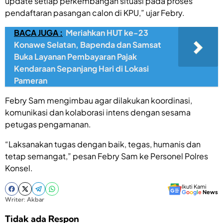
update setiap perkembangan situasi pada proses
pendaftaran pasangan calon di KPU,” ujar Febry.
BACA JUGA :
Meriahkan HUT ke-23
Konawe Selatan, Bapenda dan Samsat
Buka Layanan Pembayaran Pajak
Kendaraan Sepanjang Hari di Lokasi
Pameran
Febry Sam mengimbau agar dilakukan koordinasi,
komunikasi dan kolaborasi intens dengan sesama
petugas pengamanan.
“Laksanakan tugas dengan baik, tegas, humanis dan
tetap semangat,” pesan Febry Sam ke Personel Polres
Konsel.
Ikuti Kami
G
o
o
g
l
e
News
Writer: Akbar
Tidak ada Respon