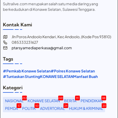
Sultralive.com merupakan salah satu media daring yang
berkedudukan di Konawe Selatan, Sulawesi Tenggara.
Kontak Kami
Jln Poros Andoolo Kendari, Kec Andoolo, (Kode Pos 93810)
085333231627
ptarsyamediaperkasa@gmail.com
Tags
#Pemkab Konawe Selatan
#Polres Konawe Selatan
#Tuntaskan Stunting
KONAWE SELATAN
Manfaat Buah
Kategori
253
240
91
88
NASIONAL
KONAWE SELATAN
BERITA
PENDIDIKAN
57
50
24
20
PEMDA
POLITIK
ADVERTORIAL
HUKUM & KRIMINAL