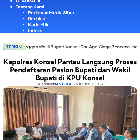
OLAHRAGA
Tentang Kami
Pedoman Media Siber
Redaksi
Kode Etik
Indeks
p Wakil Bupati Konsel: Dari Apel Siaga Bencana Langsung Salurkan 
TERKINI
Kapolres Konsel Pantau Langsung Proses
Pendaftaran Paslon Bupati dan Wakil
Bupati di KPU Konsel
Sultralive
NASIONAL
28 Agustus 2024