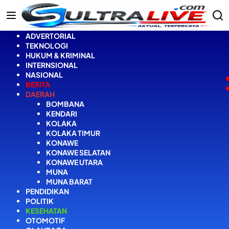
Langsung
ke
konten
ADVERTORIAL
TEKNOLOGI
HUKUM & KRIMINAL
INTERNSIONAL
NASIONAL
BERITA
DAERAH
BOMBANA
KENDARI
KOLAKA
KOLAKA TIMUR
KONAWE
KONAWE SELATAN
KONAWE UTARA
MUNA
MUNA BARAT
PENDIDIKAN
POLITIK
KESEHATAN
OTOMOTIF