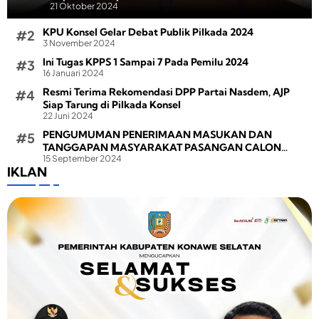
21 Oktober 2024
KPU Konsel Gelar Debat Publik Pilkada 2024
3 November 2024
Ini Tugas KPPS 1 Sampai 7 Pada Pemilu 2024
16 Januari 2024
Resmi Terima Rekomendasi DPP Partai Nasdem, AJP
Siap Tarung di Pilkada Konsel
22 Juni 2024
PENGUMUMAN PENERIMAAN MASUKAN DAN
TANGGAPAN MASYARAKAT PASANGAN CALON
15 September 2024
BUPATI DAN WAKIL BUPATI PADA PEMILIHAN BUPATI
IKLAN
DAN WAKIL BUPATI KONAWE SELATAN TAHUN 2024