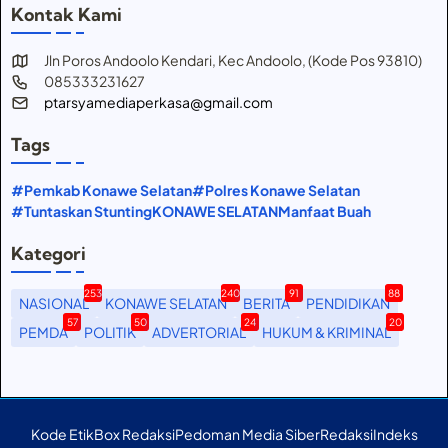
Kontak Kami
Jln Poros Andoolo Kendari, Kec Andoolo, (Kode Pos 93810)
085333231627
ptarsyamediaperkasa@gmail.com
Tags
#Pemkab Konawe Selatan
#Polres Konawe Selatan
#Tuntaskan Stunting
KONAWE SELATAN
Manfaat Buah
Kategori
253
240
91
88
NASIONAL
KONAWE SELATAN
BERITA
PENDIDIKAN
57
50
24
20
PEMDA
POLITIK
ADVERTORIAL
HUKUM & KRIMINAL
Kode Etik
Box Redaksi
Pedoman Media Siber
Redaksi
Indeks