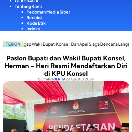
OLAHRAGA
Tentang Kami
Pedoman Media Siber
Redaksi
Kode Etik
Indeks
kil Bupati Konsel: Dari Apel Siaga Bencana Langsung Salurkan Bant
TERKINI
Paslon Bupati dan Wakil Bupati Konsel,
Herman – Heri Resmi Mendaftarkan Diri
di KPU Konsel
Sultralive
BERITA
29 Agustus 2024