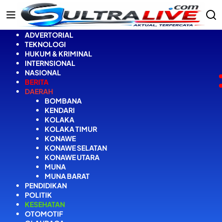
Langsung
ke
konten
ADVERTORIAL
TEKNOLOGI
HUKUM & KRIMINAL
INTERNSIONAL
NASIONAL
BERITA
DAERAH
BOMBANA
KENDARI
KOLAKA
KOLAKA TIMUR
KONAWE
KONAWE SELATAN
KONAWE UTARA
MUNA
MUNA BARAT
PENDIDIKAN
POLITIK
KESEHATAN
OTOMOTIF