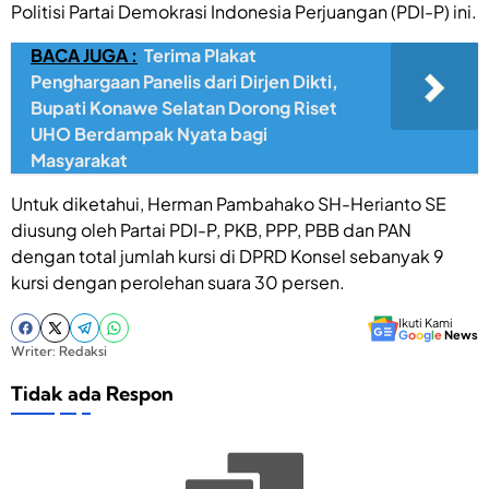
Politisi Partai Demokrasi Indonesia Perjuangan (PDI-P) ini.
BACA JUGA :
Terima Plakat
Penghargaan Panelis dari Dirjen Dikti,
Bupati Konawe Selatan Dorong Riset
UHO Berdampak Nyata bagi
Masyarakat
Untuk diketahui, Herman Pambahako SH-Herianto SE
diusung oleh Partai PDI-P, PKB, PPP, PBB dan PAN
dengan total jumlah kursi di DPRD Konsel sebanyak 9
kursi dengan perolehan suara 30 persen.
Ikuti Kami
G
o
o
g
l
e
News
Writer: Redaksi
Tidak ada Respon