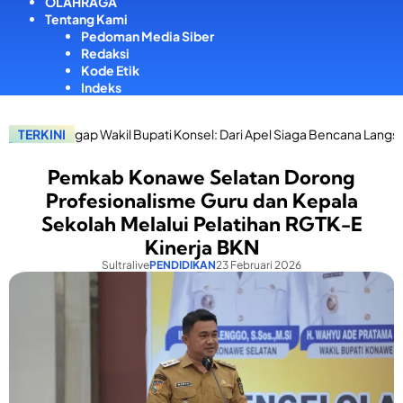
OLAHRAGA
Tentang Kami
Pedoman Media Siber
Redaksi
Kode Etik
Indeks
Wakil Bupati Konsel: Dari Apel Siaga Bencana Langsung Salurkan Ban
TERKINI
Pemkab Konawe Selatan Dorong
Profesionalisme Guru dan Kepala
Sekolah Melalui Pelatihan RGTK-E
Kinerja BKN
Sultralive
PENDIDIKAN
23 Februari 2026