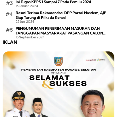
Ini Tugas KPPS 1 Sampai 7 Pada Pemilu 2024
16 Januari 2024
Resmi Terima Rekomendasi DPP Partai Nasdem, AJP
Siap Tarung di Pilkada Konsel
22 Juni 2024
PENGUMUMAN PENERIMAAN MASUKAN DAN
TANGGAPAN MASYARAKAT PASANGAN CALON
15 September 2024
BUPATI DAN WAKIL BUPATI PADA PEMILIHAN BUPATI
IKLAN
DAN WAKIL BUPATI KONAWE SELATAN TAHUN 2024