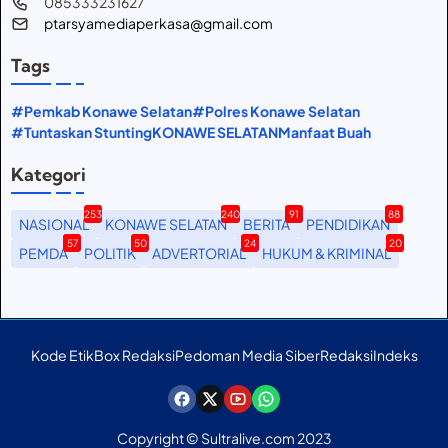
085333231627
ptarsyamediaperkasa@gmail.com
Tags
#Pemkab Konawe Selatan
#Polres Konawe Selatan
#Tuntaskan Stunting
KONAWE SELATAN
Manfaat Buah
Kategori
253
240
91
88
NASIONAL
KONAWE SELATAN
BERITA
PENDIDIKAN
57
50
24
20
PEMDA
POLITIK
ADVERTORIAL
HUKUM & KRIMINAL
Kode Etik
Box Redaksi
Pedoman Media Siber
Redaksi
Indeks
Copyright © Sultralive.com 2023