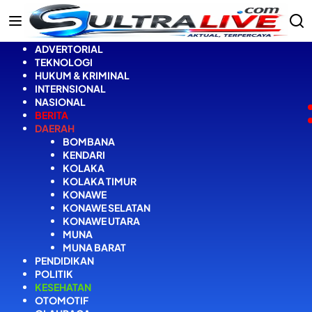
Langsung
ke
konten
ADVERTORIAL
TEKNOLOGI
HUKUM & KRIMINAL
INTERNSIONAL
NASIONAL
BERITA
DAERAH
BOMBANA
KENDARI
KOLAKA
KOLAKA TIMUR
KONAWE
KONAWE SELATAN
KONAWE UTARA
MUNA
MUNA BARAT
PENDIDIKAN
POLITIK
KESEHATAN
OTOMOTIF