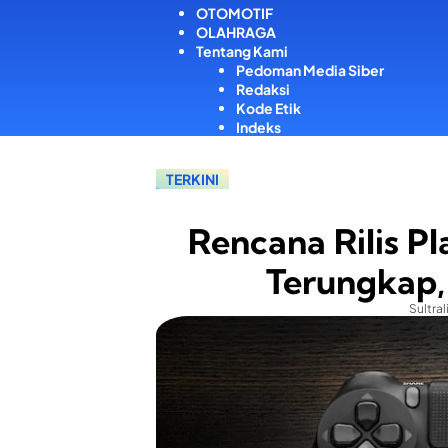
OTOMOTIF
OLAHRAGA
Tentang Kami
Pedoman Media Siber
Redaksi
Kode Etik
Indeks
TERKINI
Rencana Rilis Pl
Terungkap,
Sultral