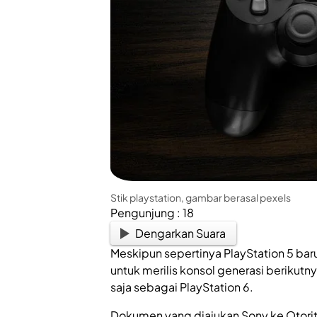
Stik playstation, gambar berasal pexels
Pengunjung :
18
Dengarkan Suara
Meskipun sepertinya PlayStation 5 bar
untuk merilis konsol generasi beriku
saja sebagai PlayStation 6.
Dokumen yang diajukan Sony ke Otorit