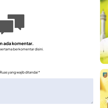
m ada komentar.
 pertama berkomentar disini.
Ruas yang wajib ditandai
*