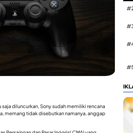
IK
u saja diluncurkan, Sony sudah memiliki rencana
tnya, memang tidak disebutkan namanya, anggap
as Persaingan dan Pasar Inggris( CMA) yang