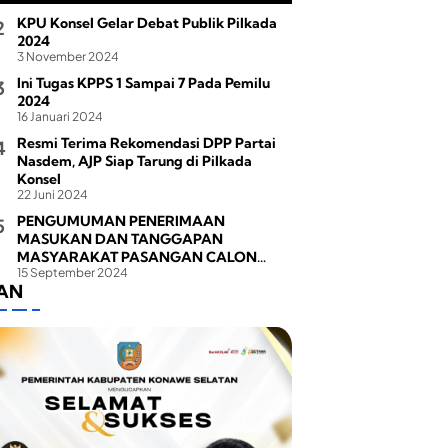
KPU Konsel Gelar Debat Publik Pilkada
2024
3 November 2024
Ini Tugas KPPS 1 Sampai 7 Pada Pemilu
2024
16 Januari 2024
Resmi Terima Rekomendasi DPP Partai
Nasdem, AJP Siap Tarung di Pilkada
Konsel
22 Juni 2024
PENGUMUMAN PENERIMAAN
MASUKAN DAN TANGGAPAN
MASYARAKAT PASANGAN CALON
15 September 2024
BUPATI DAN WAKIL BUPATI PADA
LAN
PEMILIHAN BUPATI DAN WAKIL BUPATI
KONAWE SELATAN TAHUN 2024