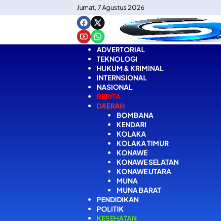
Langsung
Jumat, 7 Agustus 2026
ke
konten
ADVERTORIAL
TEKNOLOGI
HUKUM & KRIMINAL
INTERNSIONAL
NASIONAL
BERITA
DAERAH
BOMBANA
KENDARI
KOLAKA
KOLAKA TIMUR
KONAWE
KONAWE SELATAN
KONAWE UTARA
MUNA
MUNA BARAT
PENDIDIKAN
POLITIK
KESEHATAN