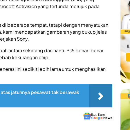
osoft Activision yang tertunda merujuk pada
pus di beberapa tempat, tetapi dengan menyatukan
n, kami mendapatkan gambaran yang cukup jelas
erjakan Sony.
ubah antara sekarang dan nanti. Ps5 benar-benar
 sebab kekurangan chip.
rasi ini sedikit lebih lama untuk menghasilkan
 atas jatuhnya pesawat tak berawak
Ikuti Kami
G
o
o
g
l
e
News