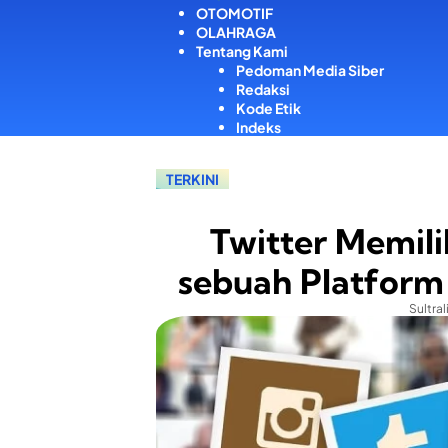
OTOMOTIF
OLAHRAGA
Tentang Kami
Pedoman Media Siber
Redaksi
Kode Etik
Indeks
TERKINI
Twitter Memili
sebuah Platform
Sultral