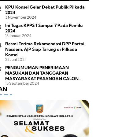
KPU Konsel Gelar Debat Publik Pilkada
2024
3 November 2024
Ini Tugas KPPS 1 Sampai 7 Pada Pemilu
2024
16 Januari 2024
Resmi Terima Rekomendasi DPP Partai
Nasdem, AJP Siap Tarung di Pilkada
Konsel
22 Juni 2024
PENGUMUMAN PENERIMAAN
MASUKAN DAN TANGGAPAN
MASYARAKAT PASANGAN CALON
15 September 2024
BUPATI DAN WAKIL BUPATI PADA
LAN
PEMILIHAN BUPATI DAN WAKIL BUPATI
KONAWE SELATAN TAHUN 2024