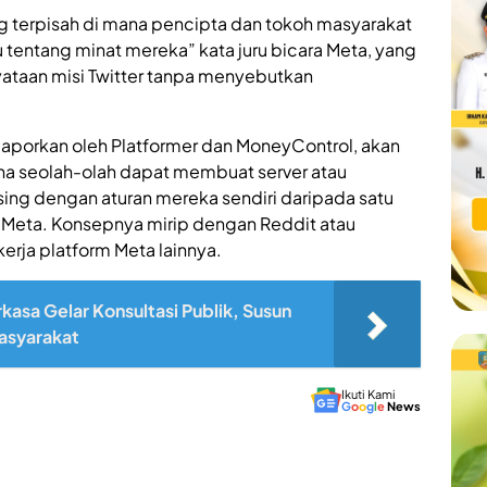
g terpisah di mana pencipta dan tokoh masyarakat
tentang minat mereka” kata juru bicara Meta, yang
taan misi Twitter tanpa menyebutkan
laporkan oleh Platformer dan MoneyControl, akan
una seolah-olah dapat membuat server atau
ng dengan aturan mereka sendiri daripada satu
h Meta. Konsepnya mirip dengan Reddit atau
erja platform Meta lainnya.
kasa Gelar Konsultasi Publik, Susun
asyarakat
Ikuti Kami
G
o
o
g
l
e
News