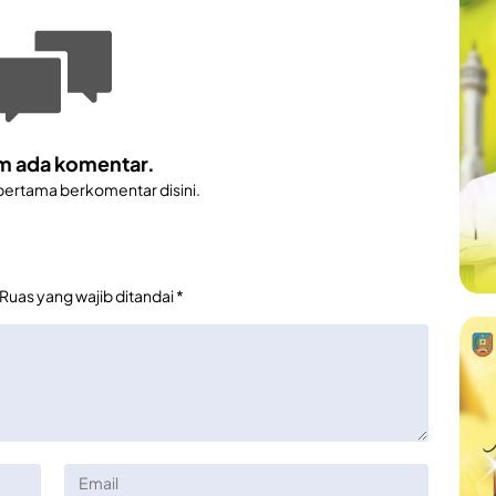
m ada komentar.
 pertama berkomentar disini.
Ruas yang wajib ditandai
*