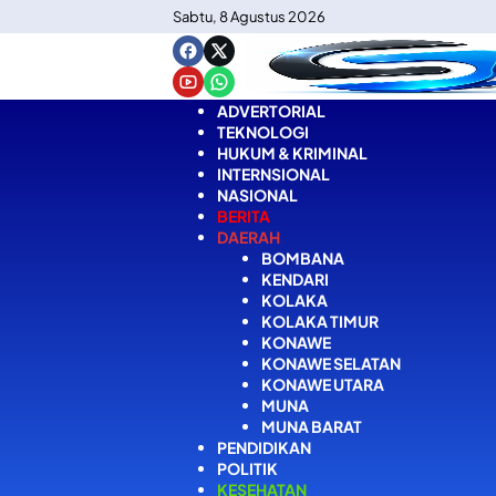
Langsung
Sabtu, 8 Agustus 2026
ke
konten
ADVERTORIAL
TEKNOLOGI
HUKUM & KRIMINAL
INTERNSIONAL
NASIONAL
BERITA
DAERAH
BOMBANA
KENDARI
KOLAKA
KOLAKA TIMUR
KONAWE
KONAWE SELATAN
KONAWE UTARA
MUNA
MUNA BARAT
PENDIDIKAN
POLITIK
KESEHATAN