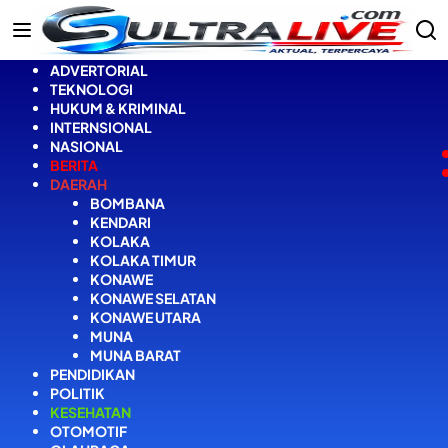
Langsung
ke
konten
ADVERTORIAL
TEKNOLOGI
HUKUM & KRIMINAL
INTERNSIONAL
NASIONAL
BERITA
DAERAH
BOMBANA
KENDARI
KOLAKA
KOLAKA TIMUR
KONAWE
KONAWE SELATAN
KONAWE UTARA
MUNA
MUNA BARAT
PENDIDIKAN
POLITIK
KESEHATAN
OTOMOTIF