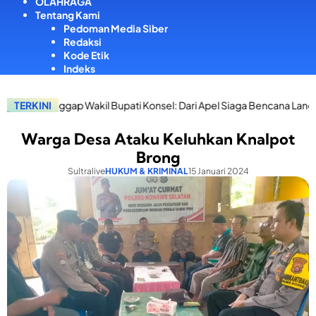
OLAHRAGA
Tentang Kami
Pedoman Media Siber
Redaksi
Kode Etik
Indeks
Wakil Bupati Konsel: Dari Apel Siaga Bencana Langsung Salurkan Ban
TERKINI
Warga Desa Ataku Keluhkan Knalpot
Brong
Sultralive
HUKUM & KRIMINAL
15 Januari 2024