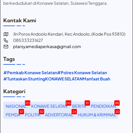
berkedudukan di Konawe Selatan, Sulawesi Tenggara.
Kontak Kami
Jln Poros Andoolo Kendari, Kec Andoolo, (Kode Pos 93810)
085333231627
ptarsyamediaperkasa@gmail.com
Tags
#Pemkab Konawe Selatan
#Polres Konawe Selatan
#Tuntaskan Stunting
KONAWE SELATAN
Manfaat Buah
Kategori
253
240
91
88
NASIONAL
KONAWE SELATAN
BERITA
PENDIDIKAN
57
50
24
20
PEMDA
POLITIK
ADVERTORIAL
HUKUM & KRIMINAL