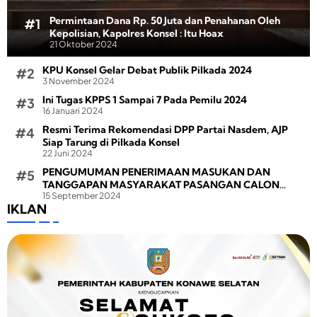
Permintaan Dana Rp. 50 Juta dan Penahanan Oleh
Kepolisian, Kapolres Konsel : Itu Hoax
21 Oktober 2024
KPU Konsel Gelar Debat Publik Pilkada 2024
3 November 2024
Ini Tugas KPPS 1 Sampai 7 Pada Pemilu 2024
16 Januari 2024
Resmi Terima Rekomendasi DPP Partai Nasdem, AJP
Siap Tarung di Pilkada Konsel
22 Juni 2024
PENGUMUMAN PENERIMAAN MASUKAN DAN
TANGGAPAN MASYARAKAT PASANGAN CALON
15 September 2024
BUPATI DAN WAKIL BUPATI PADA PEMILIHAN BUPATI
IKLAN
DAN WAKIL BUPATI KONAWE SELATAN TAHUN 2024