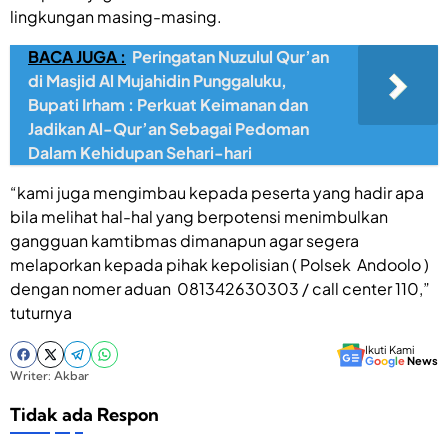
lingkungan masing-masing.
BACA JUGA :
Peringatan Nuzulul Qur’an
di Masjid Al Mujahidin Punggaluku,
Bupati Irham : Perkuat Keimanan dan
Jadikan Al-Qur’an Sebagai Pedoman
Dalam Kehidupan Sehari-hari
“kami juga mengimbau kepada peserta yang hadir apa
bila melihat hal-hal yang berpotensi menimbulkan
gangguan kamtibmas dimanapun agar segera
melaporkan kepada pihak kepolisian ( Polsek Andoolo )
dengan nomer aduan 081342630303 / call center 110,”
tuturnya
Ikuti Kami
G
o
o
g
l
e
News
Writer: Akbar
Tidak ada Respon