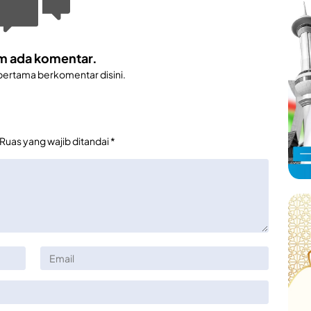
m ada komentar.
 pertama berkomentar disini.
Ruas yang wajib ditandai
*