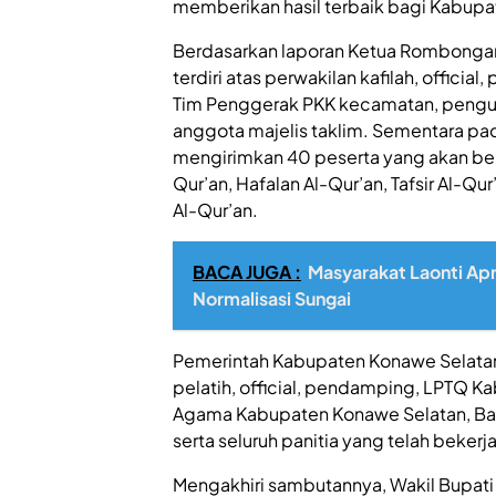
memberikan hasil terbaik bagi Kabupa
Berdasarkan laporan Ketua Rombongan, 
terdiri atas perwakilan kafilah, offici
Tim Penggerak PKK kecamatan, pengu
anggota majelis taklim. Sementara p
mengirimkan 40 peserta yang akan ber
Qur’an, Hafalan Al-Qur’an, Tafsir Al-Qur’
Al-Qur’an.
BACA JUGA :
Masyarakat Laonti Apr
Normalisasi Sungai
Pemerintah Kabupaten Konawe Selatan
pelatih, official, pendamping, LPTQ 
Agama Kabupaten Konawe Selatan, Bag
serta seluruh panitia yang telah beke
Mengakhiri sambutannya, Wakil Bupati