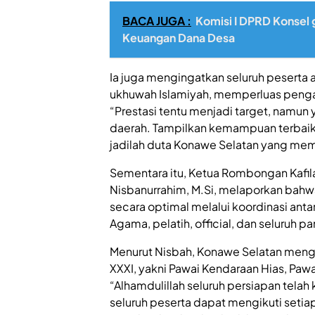
BACA JUGA :
Komisi I DPRD Konsel 
Keuangan Dana Desa
Ia juga mengingatkan seluruh pesert
ukhuwah Islamiyah, memperluas penga
“Prestasi tentu menjadi target, namun
daerah. Tampilkan kemampuan terbaik 
jadilah duta Konawe Selatan yang m
Sementara itu, Ketua Rombongan Kafil
Nisbanurrahim, M.Si, melaporkan bahwa
secara optimal melalui koordinasi ant
Agama, pelatih, official, dan seluruh pan
Menurut Nisbah, Konawe Selatan meng
XXXI, yakni Pawai Kendaraan Hias, Paw
“Alhamdulillah seluruh persiapan tela
seluruh peserta dapat mengikuti setia