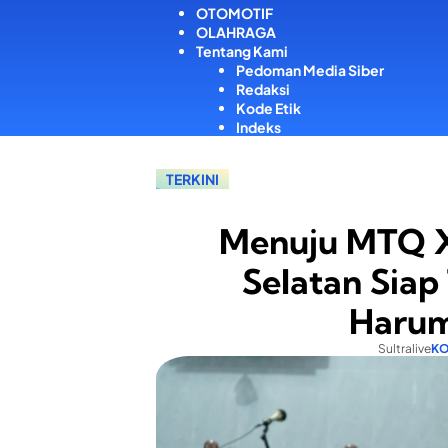
OTOMOTIF
OLAHRAGA
Tentang Kami
Pedoman Media Siber
Redaksi
Kode Etik
Indeks
TERKINI
Menuju MTQ X
Selatan Siap
Harum
Sultralive
KO