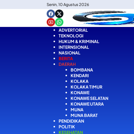
Langsung
Senin, 10 Agustus 2026
ke
konten
ADVERTORIAL
TEKNOLOGI
HUKUM & KRIMINAL
INTERNSIONAL
NASIONAL
BERITA
DAERAH
BOMBANA
KENDARI
KOLAKA
KOLAKA TIMUR
KONAWE
KONAWE SELATAN
KONAWE UTARA
MUNA
MUNA BARAT
PENDIDIKAN
POLITIK
KESEHATAN