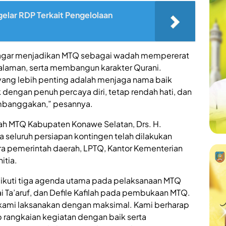
gelar RDP Terkait Pengelolaan
a agar menjadikan MTQ sebagai wadah mempererat
laman, serta membangun karakter Qurani.
 yang lebih penting adalah menjaga nama baik
dengan penuh percaya diri, tetap rendah hati, dan
embanggakan,” pesannya.
ah MTQ Kabupaten Konawe Selatan, Drs. H.
 seluruh persiapan kontingen telah dilakukan
ara pemerintah daerah, LPTQ, Kantor Kementerian
itia.
ikuti tiga agenda utama pada pelaksanaan MTQ
ai Ta’aruf, dan Defile Kafilah pada pembukaan MTQ.
h kami laksanakan dengan maksimal. Kami berharap
p rangkaian kegiatan dengan baik serta