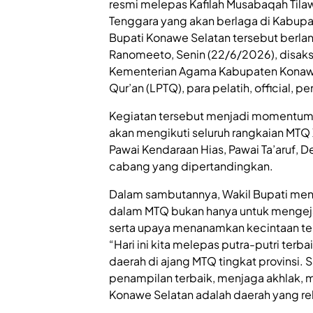
resmi melepas Kafilah Musabaqah Tilawa
Tenggara yang akan berlaga di Kabup
Bupati Konawe Selatan tersebut berlan
Ranomeeto, Senin (22/6/2026), disaks
Kementerian Agama Kabupaten Konaw
Qur’an (LPTQ), para pelatih, official, p
Kegiatan tersebut menjadi momentum
akan mengikuti seluruh rangkaian MTQ X
Pawai Kendaraan Hias, Pawai Ta’aruf, 
cabang yang dipertandingkan.
Dalam sambutannya, Wakil Bupati men
dalam MTQ bukan hanya untuk mengejar 
serta upaya menanamkan kecintaan ter
“Hari ini kita melepas putra-putri t
daerah di ajang MTQ tingkat provinsi
penampilan terbaik, menjaga akhlak, m
Konawe Selatan adalah daerah yang reli