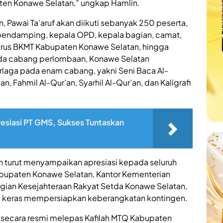
ten Konawe Selatan,” ungkap Hamlin.
Pawai Ta’aruf akan diikuti sebanyak 250 peserta,
al, pendamping, kepala OPD, kepala bagian, camat,
rus BKMT Kabupaten Konawe Selatan, hingga
ada cabang perlombaan, Konawe Selatan
laga pada enam cabang, yakni Seni Baca Al-
an, Fahmil Al-Qur’an, Syarhil Al-Qur’an, dan Kaligrafi
esiasi PT GMS, Sukses Tuntaskan
 turut menyampaikan apresiasi kepada seluruh
Kabupaten Konawe Selatan, Kantor Kementerian
ian Kesejahteraan Rakyat Setda Konawe Selatan,
rja keras mempersiapkan keberangkatan kontingen.
 secara resmi melepas Kafilah MTQ Kabupaten