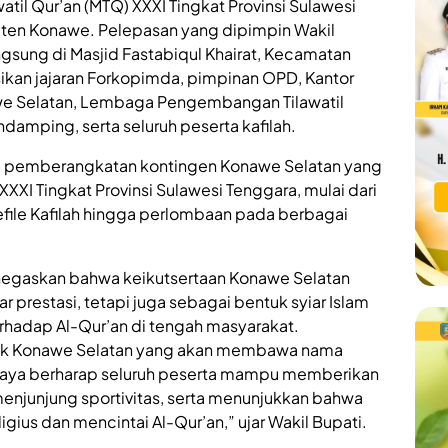
til Qur’an (MTQ) XXXI Tingkat Provinsi Sulawesi
aten Konawe. Pelepasan yang dipimpin Wakil
gsung di Masjid Fastabiqul Khairat, Kecamatan
ikan jajaran Forkopimda, pimpinan OPD, Kantor
e Selatan, Lembaga Pengembangan Tilawatil
endamping, serta seluruh peserta kafilah.
 pemberangkatan kontingen Konawe Selatan yang
XXI Tingkat Provinsi Sulawesi Tenggara, mulai dari
Defile Kafilah hingga perlombaan pada berbagai
egaskan bahwa keikutsertaan Konawe Selatan
prestasi, tetapi juga sebagai bentuk syiar Islam
hadap Al-Qur’an di tengah masyarakat.
erbaik Konawe Selatan yang akan membawa nama
. Saya berharap seluruh peserta mampu memberikan
enjunjung sportivitas, serta menunjukkan bahwa
gius dan mencintai Al-Qur’an,” ujar Wakil Bupati.