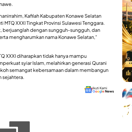
onawe.
anirrahim, Kafilah Kabupaten Konawe Selatan
ti MTQ XXXI Tingkat Provinsi Sulawesi Tenggara.
, berjuanglah dengan sungguh-sungguh, dan
serta mengharumkan nama Konawe Selatan,”
TQ XXXI diharapkan tidak hanya mampu
mperkuat syiar Islam, melahirkan generasi Qurani
rkokoh semangat kebersamaan dalam membangun
n sejahtera.
Ikuti Kami
G
o
o
g
l
e
News