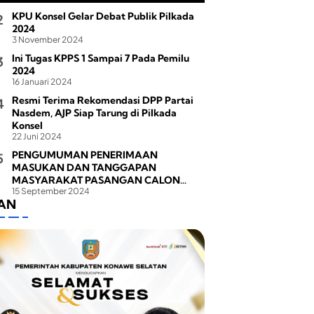
KPU Konsel Gelar Debat Publik Pilkada
2024
3 November 2024
Ini Tugas KPPS 1 Sampai 7 Pada Pemilu
2024
16 Januari 2024
Resmi Terima Rekomendasi DPP Partai
Nasdem, AJP Siap Tarung di Pilkada
Konsel
22 Juni 2024
PENGUMUMAN PENERIMAAN
MASUKAN DAN TANGGAPAN
MASYARAKAT PASANGAN CALON
15 September 2024
BUPATI DAN WAKIL BUPATI PADA
LAN
PEMILIHAN BUPATI DAN WAKIL BUPATI
KONAWE SELATAN TAHUN 2024