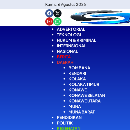
Langsung
Kamis, 6 Agustus 2026
ke
konten
ADVERTORIAL
TEKNOLOGI
HUKUM & KRIMINAL
INTERNSIONAL
NASIONAL
BERITA
DAERAH
BOMBANA
KENDARI
KOLAKA
KOLAKA TIMUR
KONAWE
KONAWE SELATAN
KONAWE UTARA
MUNA
MUNA BARAT
PENDIDIKAN
POLITIK
KESEHATAN