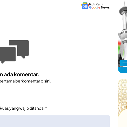
Ikuti Kami
G
o
o
g
l
e
News
m ada komentar.
 pertama berkomentar disini.
Ruas yang wajib ditandai
*