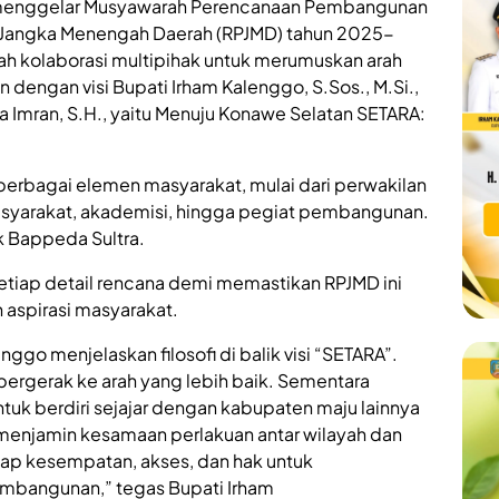
mi menggelar Musyawarah Perencanaan Pembangunan
Jangka Menengah Daerah (RPJMD) tahun 2025-
ah kolaborasi multipihak untuk merumuskan arah
dengan visi Bupati Irham Kalenggo, S.Sos., M.Si.,
 Imran, S.H., yaitu Menuju Konawe Selatan SETARA:
erbagai elemen masyarakat, mulai dari perwakilan
asyarakat, akademisi, hingga pegiat pembangunan.
k Bappeda Sultra.
etiap detail rencana demi memastikan RPJMD ini
aspirasi masyarakat.
go menjelaskan filosofi di balik visi “SETARA”.
ergerak ke arah yang lebih baik. Sementara
untuk berdiri sejajar dengan kabupaten maju lainnya
g menjamin kesamaan perlakuan antar wilayah dan
ap kesempatan, akses, dan hak untuk
pembangunan,” tegas Bupati Irham