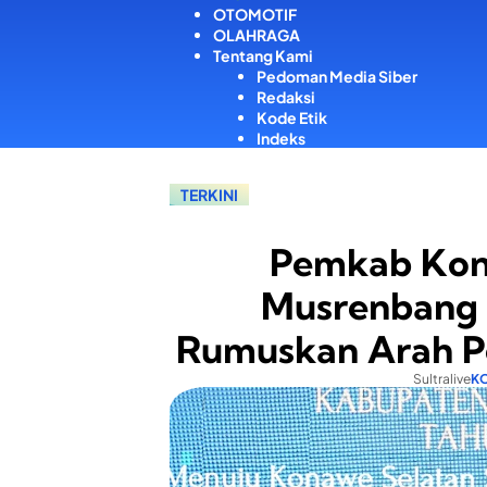
OTOMOTIF
OLAHRAGA
Tentang Kami
Pedoman Media Siber
Redaksi
Kode Etik
Indeks
TERKINI
Pemkab Kon
Musrenbang
Rumuskan Arah 
Sultralive
K