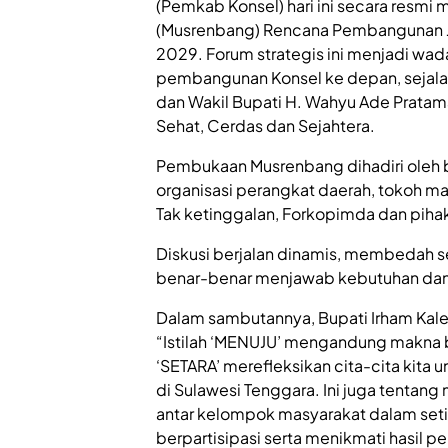
(Pemkab Konsel) hari ini secara res
(Musrenbang) Rencana Pembangunan 
2029. Forum strategis ini menjadi wad
pembangunan Konsel ke depan, sejalan 
dan Wakil Bupati H. Wahyu Ade Pratama
Sehat, Cerdas dan Sejahtera.
Pembukaan Musrenbang dihadiri oleh b
organisasi perangkat daerah, tokoh m
Tak ketinggalan, Forkopimda dan piha
Diskusi berjalan dinamis, membedah s
benar-benar menjawab kebutuhan dan 
Dalam sambutannya, Bupati Irham Kaleng
“Istilah ‘MENUJU’ mengandung makna b
‘SETARA’ merefleksikan cita-cita kita 
di Sulawesi Tenggara. Ini juga tentan
antar kelompok masyarakat dalam seti
berpartisipasi serta menikmati hasil 