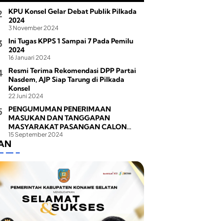
KPU Konsel Gelar Debat Publik Pilkada
2024
3 November 2024
Ini Tugas KPPS 1 Sampai 7 Pada Pemilu
2024
16 Januari 2024
Resmi Terima Rekomendasi DPP Partai
Nasdem, AJP Siap Tarung di Pilkada
Konsel
22 Juni 2024
PENGUMUMAN PENERIMAAN
MASUKAN DAN TANGGAPAN
MASYARAKAT PASANGAN CALON
15 September 2024
BUPATI DAN WAKIL BUPATI PADA
LAN
PEMILIHAN BUPATI DAN WAKIL BUPATI
KONAWE SELATAN TAHUN 2024