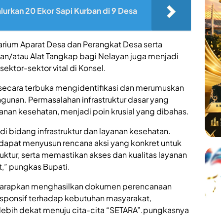
urkan 20 Ekor Sapi Kurban di 9 Desa
arium Aparat Desa dan Perangkat Desa serta
an/atau Alat Tangkap bagi Nelayan juga menjadi
ktor-sektor vital di Konsel.
 secara terbuka mengidentifikasi dan merumuskan
unan. Permasalahan infrastruktur dasar yang
anan kesehatan, menjadi poin krusial yang dibahas.
i bidang infrastruktur dan layanan kesehatan.
 dapat menyusun rencana aksi yang konkret untuk
tur, serta memastikan akses dan kualitas layanan
,” pungkas Bupati.
harapkan menghasilkan dokumen perencanaan
responsif terhadap kebutuhan masyarakat,
bih dekat menuju cita-cita “SETARA”.pungkasnya