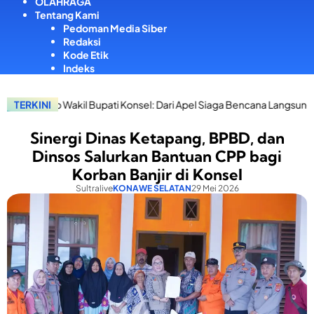
OLAHRAGA
Tentang Kami
Pedoman Media Siber
Redaksi
Kode Etik
Indeks
upati Konsel: Dari Apel Siaga Bencana Langsung Salurkan Bantuan Ko
TERKINI
Sinergi Dinas Ketapang, BPBD, dan
Dinsos Salurkan Bantuan CPP bagi
Korban Banjir di Konsel
Sultralive
KONAWE SELATAN
29 Mei 2026