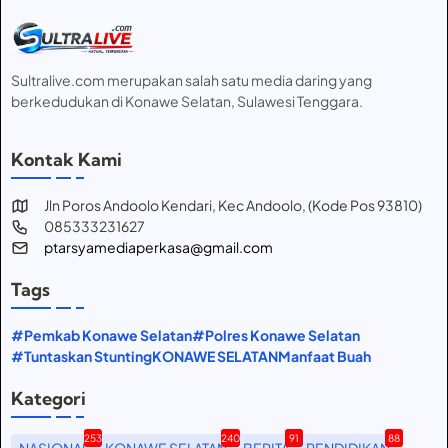
Sultralive.com merupakan salah satu media daring yang
berkedudukan di Konawe Selatan, Sulawesi Tenggara.
Kontak Kami
Jln Poros Andoolo Kendari, Kec Andoolo, (Kode Pos 93810)
085333231627
ptarsyamediaperkasa@gmail.com
Tags
#Pemkab Konawe Selatan
#Polres Konawe Selatan
#Tuntaskan Stunting
KONAWE SELATAN
Manfaat Buah
Kategori
253
240
91
88