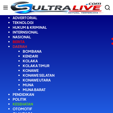
Langsung
ke
konten
ADVERTORIAL
TEKNOLOGI
HUKUM & KRIMINAL
INTERNSIONAL
NASIONAL
BERITA
DAERAH
BOMBANA
KENDARI
KOLAKA
KOLAKA TIMUR
KONAWE
KONAWE SELATAN
KONAWE UTARA
MUNA
MUNA BARAT
PENDIDIKAN
POLITIK
KESEHATAN
OTOMOTIF