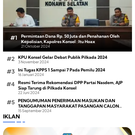
Permintaan Dana Rp. 50 Juta dan Penahanan Oleh
Kepolisian, Kapolres Konsel : Itu Hoax
21 Oktober 2024
KPU Konsel Gelar Debat Publik Pilkada 2024
3 November 2024
Ini Tugas KPPS 1 Sampai 7 Pada Pemilu 2024
16 Januari 2024
Resmi Terima Rekomendasi DPP Partai Nasdem, AJP
Siap Tarung di Pilkada Konsel
22 Juni 2024
PENGUMUMAN PENERIMAAN MASUKAN DAN
TANGGAPAN MASYARAKAT PASANGAN CALON
15 September 2024
BUPATI DAN WAKIL BUPATI PADA PEMILIHAN BUPATI
IKLAN
DAN WAKIL BUPATI KONAWE SELATAN TAHUN 2024