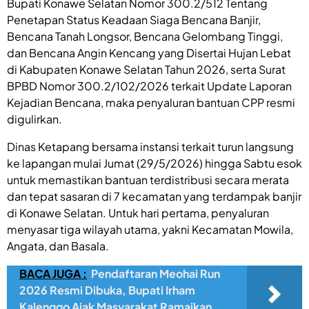
Bupati Konawe Selatan Nomor 300.2/512 Tentang
Penetapan Status Keadaan Siaga Bencana Banjir,
Bencana Tanah Longsor, Bencana Gelombang Tinggi,
dan Bencana Angin Kencang yang Disertai Hujan Lebat
di Kabupaten Konawe Selatan Tahun 2026, serta Surat
BPBD Nomor 300.2/102/2026 terkait Update Laporan
Kejadian Bencana, maka penyaluran bantuan CPP resmi
digulirkan.
Dinas Ketapang bersama instansi terkait turun langsung
ke lapangan mulai Jumat (29/5/2026) hingga Sabtu esok
untuk memastikan bantuan terdistribusi secara merata
dan tepat sasaran di 7 kecamatan yang terdampak banjir
di Konawe Selatan. Untuk hari pertama, penyaluran
menyasar tiga wilayah utama, yakni Kecamatan Mowila,
Angata, dan Basala.
BACA JUGA :
Pendaftaran Meohai Run
2026 Resmi Dibuka, Bupati Irham
Kalenggo Ajak Masyarakat Ramaikan