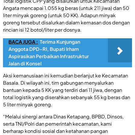
Total logistik CPP yang disalurkan untuk Kecamatan
Angata mencapai 1.055 kg beras (untuk 211 jiwa) dan 50
liter minyak goreng (untuk 50 KK). Adapun minyak
goreng tersebut disalurkan dalam kemasan dos dengan
rincian isi 12 botol/liter per dosnya.
BACA JUGA :
Terima Kunjungan
Anggota DPD-RI, Bupati Irham
Aspirasikan Perbaikan Infrastruktur
Jalan di Konsel
Aksi kemanusiaan ini kemudian berlanjut ke Kecamatan
Basala. Di wilayah ini, tim gabungan menyalurkan
bantuan kepada 5 KK yang terdiri dari 11 jiwa, dengan
total logistik yang diserahkan sebanyak 55 kg beras dan
5 liter minyak goreng.
“Melalui sinergi antara Dinas Ketapang, BPBD, Dinsos,
serta TNI/Polri dan pemerintah kecamatan, kami
berharap kondisi sosial dan ketahanan pangan